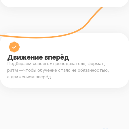
Подбираем «своего» преподавателя, формат,
ритм —чтобы обучение стало не обязанностью,
а движением вперёд
Международный языково
Почему нас выбирают ?
Edulab
— это школа
будущего, где язык
становится навыком