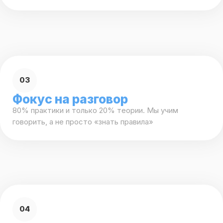
05
Фокус на результат,
а не отчётность
Мы не про «пройденные темы». Мы про: «я начал
говорить», «я сдал экзамен», «я прошёл интервью»
06
Максимальная забота
и поддержка
Без давления и стресса. Мы создаём безопасную
среду, в которой не страшно ошибаться, и всегда