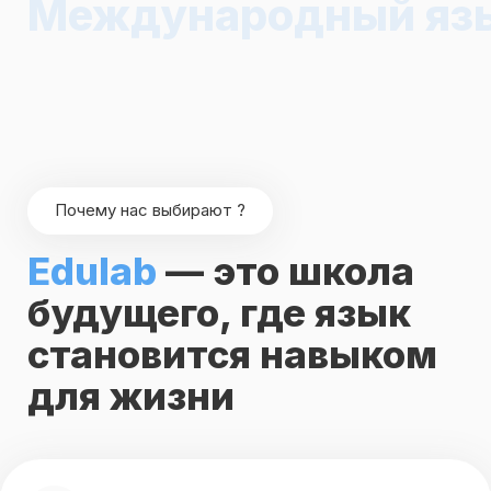
для жизни
01
Индивидуальный подход
Каждому студенту мы подбираем преподавателя и
программу по уровню, цели и психотипу. Твоя учёба —
про тебя, не “по шаблону”
02
Интерактивная платформа,
которая вовлекает
Обучение — как игра. Внутри: визуальные задания,
мотивационные фишки и техники, которые реально
работают