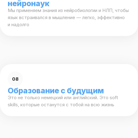
6+ лет преподава
17+ лет преподавания
Анастас
Алена
Магистр синхронн
Филолог, учитель нем. и англ.
Сертификат DSD II
Стажировки в Австрии и Германии
с носителями