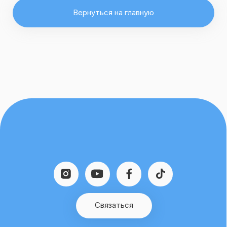
Связаться
Курсы
О нас
Бесплатные материалы
edulab.technic@gmail.com
+43 1234567890
©2025. Alle Rechte vorbehalten UID: 37066875
AGB