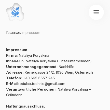
Главная
/
Impressum
Impressum
Firma:
Nataliya Koryakina
Inhaberin:
Nataliya Koryakina (Einzelunternehmen)
Unternehmensgegenstand:
Nachhilfe
Adresse:
Keinergasse 24/2, 1030 Wien, Österreich
Telefon:
+43 665 65571245
E-Mail:
edulab.technic@gmail.com
Verantwortliche Personen:
Nataliya Koryakina –
Gründerin
Haftungsausschluss:
Trotz sorgfältiger inhaltlicher Kontrolle übernehmen wir
keine Haftung für die Richtigkeit, Vollständigkeit und
Aktualität der auf dieser Website bereitgestellten
Informationen. Die Inhalte externer Links werden von uns
nicht geprüft. Für den Inhalt verlinkter Seiten sind